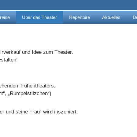
reise
Über das Theater
Repertoire
Aktuelles
D
rverkauf und Idee zum Theater.
stalten!
tehenden Truhentheaters.
t“, „Rumpelstilzchen“)
er und seine Frau“ wird inszeniert.