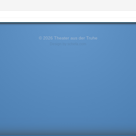
© 2026 Theater aus der Truhe
Design by
schefa.com